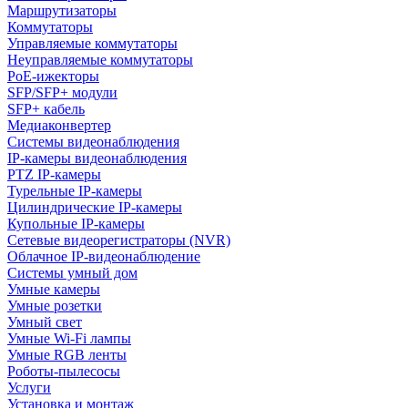
Маршрутизаторы
Коммутаторы
Управляемые коммутаторы
Неуправляемые коммутаторы
PoE-ижекторы
SFP/SFP+ модули
SFP+ кабель
Медиаконвертер
Системы видеонаблюдения
IP-камеры видеонаблюдения
PTZ IP-камеры
Турельные IP-камеры
Цилиндрические IP-камеры
Купольные IP-камеры
Сетевые видеорегистраторы (NVR)
Облачное IP-видеонаблюдение
Системы умный дом
Умные камеры
Умные розетки
Умный свет
Умные Wi-Fi лампы
Умные RGB ленты
Роботы-пылесосы
Услуги
Установка и монтаж