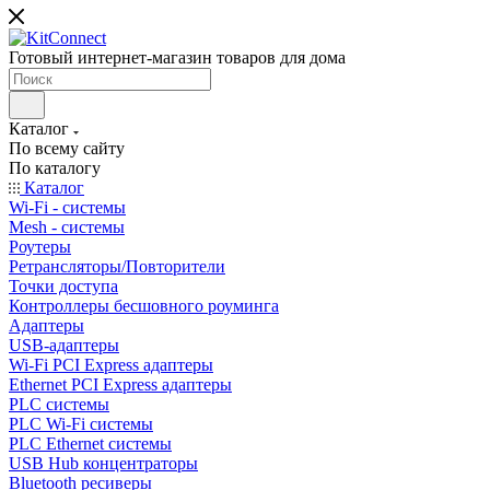
Готовый интернет-магазин товаров для дома
Каталог
По всему сайту
По каталогу
Каталог
Wi-Fi - системы
Mesh - системы
Роутеры
Ретрансляторы/Повторители
Точки доступа
Контроллеры бесшовного роуминга
Адаптеры
USB-адаптеры
Wi-Fi PCI Express адаптеры
Ethernet PCI Express адаптеры
PLC системы
PLC Wi-Fi системы
PLC Ethernet системы
USB Hub концентраторы
Bluetooth ресиверы