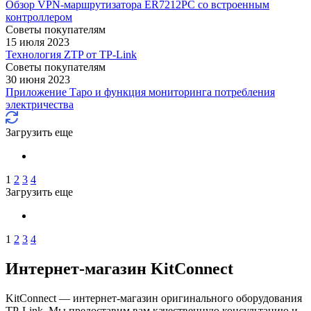
Обзор VPN‑маршрутизатора ER7212PC со встроенным
контроллером
Советы покупателям
15 июля 2023
Технология ZTP от TP-Link
Советы покупателям
30 июня 2023
Приложение Таро и функция мониторинга потребления
электричества
Загрузить еще
1
2
3
4
Загрузить еще
1
2
3
4
Интернет-магазин KitConnect
KitConnect — интернет-магазин оригинального оборудования
TP-Link. Мы предоставим вам качественную консультацию и