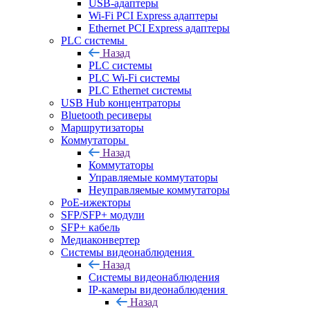
USB-адаптеры
Wi-Fi PCI Express адаптеры
Ethernet PCI Express адаптеры
PLC системы
Назад
PLC системы
PLC Wi-Fi системы
PLC Ethernet системы
USB Hub концентраторы
Bluetooth ресиверы
Маршрутизаторы
Коммутаторы
Назад
Коммутаторы
Управляемые коммутаторы
Неуправляемые коммутаторы
PoE-ижекторы
SFP/SFP+ модули
SFP+ кабель
Медиаконвертер
Системы видеонаблюдения
Назад
Системы видеонаблюдения
IP-камеры видеонаблюдения
Назад