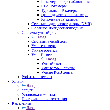
IP-камеры видеонаблюдения
PTZ IP-камеры
Турельные IP-камеры
Цилиндрические IP-камеры
Купольные IP-камеры
Сетевые видеорегистраторы (NVR)
Облачное IP-видеонаблюдение
Системы умный дом
Назад
Системы умный дом
Умные камеры
Умные розетки
Умный свет
Назад
Умный свет
Умные Wi-Fi лампы
Умные RGB ленты
Роботы-пылесосы
Услуги
Назад
Услуги
Установка и монтаж
Настройка и кастомизация
Как купить
Назад