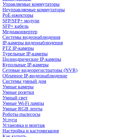
Управляемые коммутаторы
Неуправляемые коммутаторы
PoE-ижекторы
SFP/SFP+ модули
SFP+ кабель
Медиаконвертер
Системы видеонаблюдения
IP-камеры видеонаблюдения
PTZ IP-камеры
Турельные IP-камеры
Цилиндрические IP-камеры
Купольные IP-камеры
Сетевые видеорегистраторы (NVR)
Облачное IP-видеонаблюдение
Системы умный дом
Умные камеры
Умные розетки
Умный свет
Умные Wi-Fi лампы
Умные RGB ленты
Роботы-пылесосы
Услуги
Установка и монтаж
Настройка и кастомизация
Как купить