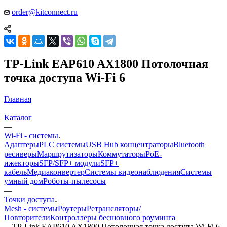
order@kitconnect.ru
TP-Link EAP610 AX1800 Потолочная
точка доступа Wi-Fi 6
Главная
—
Каталог
—
Wi-Fi - системы
Адаптеры
PLC системы
USB Hub концентраторы
Bluetooth
ресиверы
Маршрутизаторы
Коммутаторы
PoE-
ижекторы
SFP/SFP+ модули
SFP+
кабель
Медиаконвертер
Системы видеонаблюдения
Системы
умный дом
Роботы-пылесосы
—
Точки доступа
Mesh - системы
Роутеры
Ретрансляторы/
Повторители
Контроллеры бесшовного роуминга
—
TP-Link EAP610 AX1800 Потолочная точка доступа Wi-Fi 6