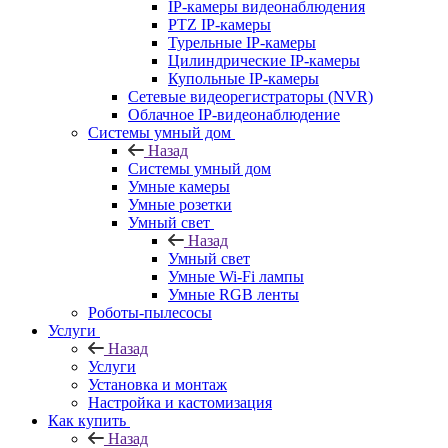
IP-камеры видеонаблюдения
PTZ IP-камеры
Турельные IP-камеры
Цилиндрические IP-камеры
Купольные IP-камеры
Сетевые видеорегистраторы (NVR)
Облачное IP-видеонаблюдение
Системы умный дом
Назад
Системы умный дом
Умные камеры
Умные розетки
Умный свет
Назад
Умный свет
Умные Wi-Fi лампы
Умные RGB ленты
Роботы-пылесосы
Услуги
Назад
Услуги
Установка и монтаж
Настройка и кастомизация
Как купить
Назад