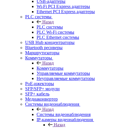
USB-адаптеры
Wi-Fi PCI Express адаптеры
Ethernet PCI Express адаптеры
PLC системы
Назад
PLC системы
PLC Wi-Fi системы
PLC Ethernet системы
USB Hub концентраторы
Bluetooth ресиверы
Маршрутизаторы
Коммутаторы
Назад
Коммутаторы
Управляемые коммутаторы
Неуправляемые коммутаторы
PoE-ижекторы
SFP/SFP+ модули
SFP+ кабель
Медиаконвертер
Системы видеонаблюдения
Назад
Системы видеонаблюдения
IP-камеры видеонаблюдения
Назад