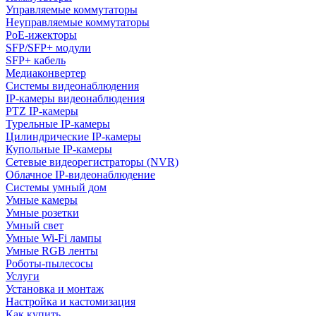
Управляемые коммутаторы
Неуправляемые коммутаторы
PoE-ижекторы
SFP/SFP+ модули
SFP+ кабель
Медиаконвертер
Системы видеонаблюдения
IP-камеры видеонаблюдения
PTZ IP-камеры
Турельные IP-камеры
Цилиндрические IP-камеры
Купольные IP-камеры
Сетевые видеорегистраторы (NVR)
Облачное IP-видеонаблюдение
Системы умный дом
Умные камеры
Умные розетки
Умный свет
Умные Wi-Fi лампы
Умные RGB ленты
Роботы-пылесосы
Услуги
Установка и монтаж
Настройка и кастомизация
Как купить