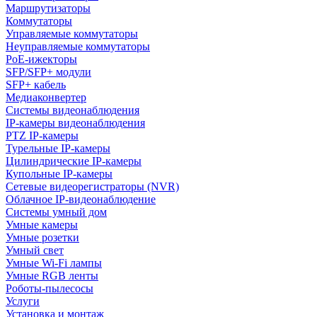
Маршрутизаторы
Коммутаторы
Управляемые коммутаторы
Неуправляемые коммутаторы
PoE-ижекторы
SFP/SFP+ модули
SFP+ кабель
Медиаконвертер
Системы видеонаблюдения
IP-камеры видеонаблюдения
PTZ IP-камеры
Турельные IP-камеры
Цилиндрические IP-камеры
Купольные IP-камеры
Сетевые видеорегистраторы (NVR)
Облачное IP-видеонаблюдение
Системы умный дом
Умные камеры
Умные розетки
Умный свет
Умные Wi-Fi лампы
Умные RGB ленты
Роботы-пылесосы
Услуги
Установка и монтаж