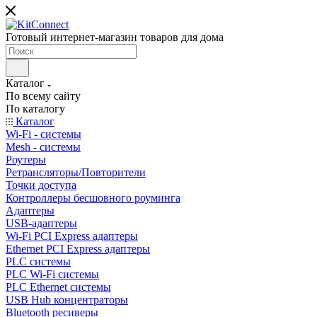
Готовый интернет-магазин товаров для дома
Каталог
По всему сайту
По каталогу
Каталог
Wi-Fi - системы
Mesh - системы
Роутеры
Ретрансляторы/Повторители
Точки доступа
Контроллеры бесшовного роуминга
Адаптеры
USB-адаптеры
Wi-Fi PCI Express адаптеры
Ethernet PCI Express адаптеры
PLC системы
PLC Wi-Fi системы
PLC Ethernet системы
USB Hub концентраторы
Bluetooth ресиверы