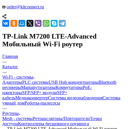
order@kitconnect.ru
TP-Link M7200 LTE-Advanced
Мобильный Wi-Fi роутер
Главная
—
Каталог
—
Wi-Fi - системы
Адаптеры
PLC системы
USB Hub концентраторы
Bluetooth
ресиверы
Маршрутизаторы
Коммутаторы
PoE-
ижекторы
SFP/SFP+ модули
SFP+
кабель
Медиаконвертер
Системы видеонаблюдения
Системы
умный дом
Роботы-пылесосы
—
Роутеры
Mesh - системы
Ретрансляторы/Повторители
Точки
доступа
Контроллеры бесшовного роуминга
—
TP-Link M7200 LTE-Advanced Мобильный Wi-Fi роутер