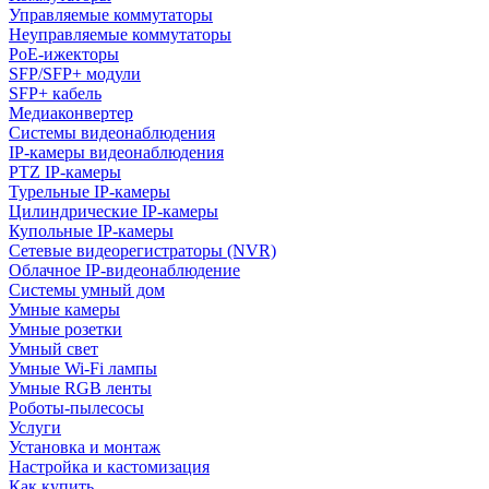
Управляемые коммутаторы
Неуправляемые коммутаторы
PoE-ижекторы
SFP/SFP+ модули
SFP+ кабель
Медиаконвертер
Системы видеонаблюдения
IP-камеры видеонаблюдения
PTZ IP-камеры
Турельные IP-камеры
Цилиндрические IP-камеры
Купольные IP-камеры
Сетевые видеорегистраторы (NVR)
Облачное IP-видеонаблюдение
Системы умный дом
Умные камеры
Умные розетки
Умный свет
Умные Wi-Fi лампы
Умные RGB ленты
Роботы-пылесосы
Услуги
Установка и монтаж
Настройка и кастомизация
Как купить