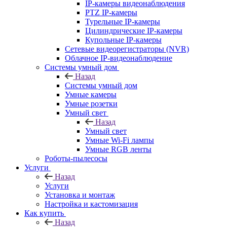
IP-камеры видеонаблюдения
PTZ IP-камеры
Турельные IP-камеры
Цилиндрические IP-камеры
Купольные IP-камеры
Сетевые видеорегистраторы (NVR)
Облачное IP-видеонаблюдение
Системы умный дом
Назад
Системы умный дом
Умные камеры
Умные розетки
Умный свет
Назад
Умный свет
Умные Wi-Fi лампы
Умные RGB ленты
Роботы-пылесосы
Услуги
Назад
Услуги
Установка и монтаж
Настройка и кастомизация
Как купить
Назад