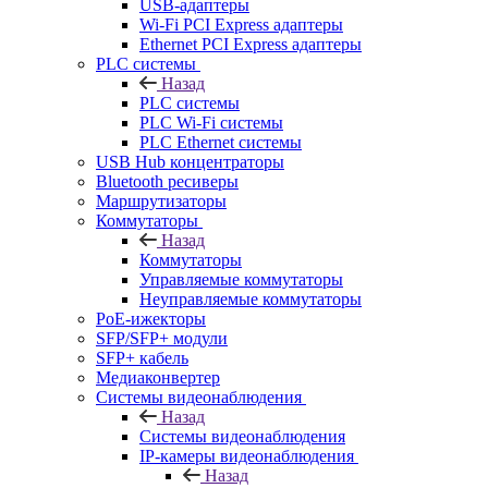
USB-адаптеры
Wi-Fi PCI Express адаптеры
Ethernet PCI Express адаптеры
PLC системы
Назад
PLC системы
PLC Wi-Fi системы
PLC Ethernet системы
USB Hub концентраторы
Bluetooth ресиверы
Маршрутизаторы
Коммутаторы
Назад
Коммутаторы
Управляемые коммутаторы
Неуправляемые коммутаторы
PoE-ижекторы
SFP/SFP+ модули
SFP+ кабель
Медиаконвертер
Системы видеонаблюдения
Назад
Системы видеонаблюдения
IP-камеры видеонаблюдения
Назад