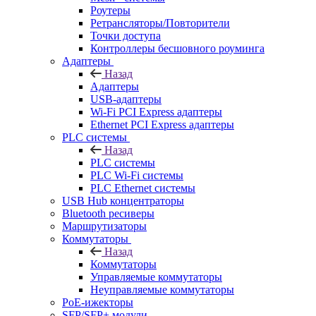
Роутеры
Ретрансляторы/Повторители
Точки доступа
Контроллеры бесшовного роуминга
Адаптеры
Назад
Адаптеры
USB-адаптеры
Wi-Fi PCI Express адаптеры
Ethernet PCI Express адаптеры
PLC системы
Назад
PLC системы
PLC Wi-Fi системы
PLC Ethernet системы
USB Hub концентраторы
Bluetooth ресиверы
Маршрутизаторы
Коммутаторы
Назад
Коммутаторы
Управляемые коммутаторы
Неуправляемые коммутаторы
PoE-ижекторы
SFP/SFP+ модули