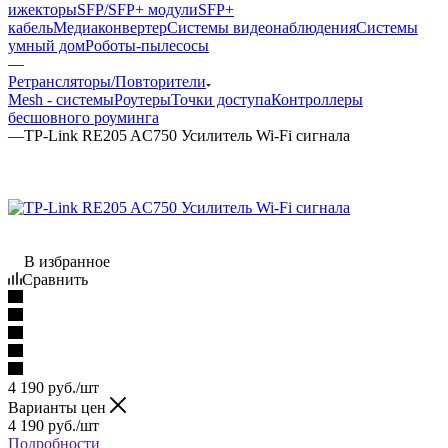
ижекторы
SFP/SFP+ модули
SFP+
кабель
Медиаконвертер
Системы видеонаблюдения
Системы
умный дом
Роботы-пылесосы
—
Ретрансляторы/Повторители
Mesh - системы
Роутеры
Точки доступа
Контроллеры
бесшовного роуминга
—
TP-Link RE205 AC750 Усилитель Wi-Fi сигнала
В избранное
Сравнить
4 190
руб.
/шт
Варианты цен
4 190
руб.
/шт
Подробности