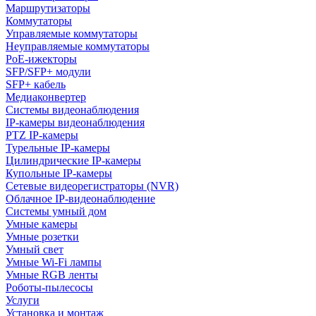
Маршрутизаторы
Коммутаторы
Управляемые коммутаторы
Неуправляемые коммутаторы
PoE-ижекторы
SFP/SFP+ модули
SFP+ кабель
Медиаконвертер
Системы видеонаблюдения
IP-камеры видеонаблюдения
PTZ IP-камеры
Турельные IP-камеры
Цилиндрические IP-камеры
Купольные IP-камеры
Сетевые видеорегистраторы (NVR)
Облачное IP-видеонаблюдение
Системы умный дом
Умные камеры
Умные розетки
Умный свет
Умные Wi-Fi лампы
Умные RGB ленты
Роботы-пылесосы
Услуги
Установка и монтаж