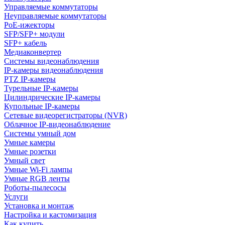
Управляемые коммутаторы
Неуправляемые коммутаторы
PoE-ижекторы
SFP/SFP+ модули
SFP+ кабель
Медиаконвертер
Системы видеонаблюдения
IP-камеры видеонаблюдения
PTZ IP-камеры
Турельные IP-камеры
Цилиндрические IP-камеры
Купольные IP-камеры
Сетевые видеорегистраторы (NVR)
Облачное IP-видеонаблюдение
Системы умный дом
Умные камеры
Умные розетки
Умный свет
Умные Wi-Fi лампы
Умные RGB ленты
Роботы-пылесосы
Услуги
Установка и монтаж
Настройка и кастомизация
Как купить