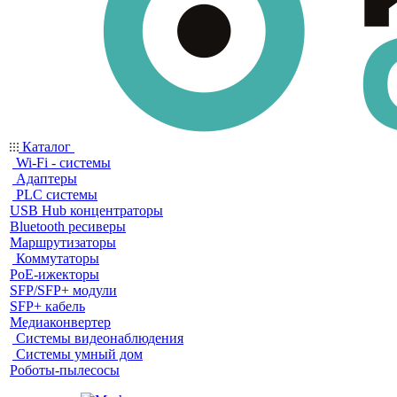
Каталог
Wi-Fi - системы
Адаптеры
PLC системы
USB Hub концентраторы
Bluetooth ресиверы
Маршрутизаторы
Коммутаторы
PoE-ижекторы
SFP/SFP+ модули
SFP+ кабель
Медиаконвертер
Системы видеонаблюдения
Системы умный дом
Роботы-пылесосы