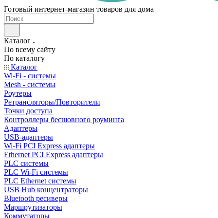
Готовый интернет-магазин товаров для дома
Каталог
По всему сайту
По каталогу
Каталог
Wi-Fi - системы
Mesh - системы
Роутеры
Ретрансляторы/Повторители
Точки доступа
Контроллеры бесшовного роуминга
Адаптеры
USB-адаптеры
Wi-Fi PCI Express адаптеры
Ethernet PCI Express адаптеры
PLC системы
PLC Wi-Fi системы
PLC Ethernet системы
USB Hub концентраторы
Bluetooth ресиверы
Маршрутизаторы
Коммутаторы