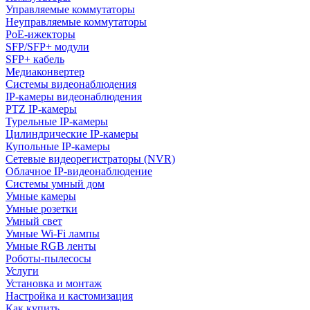
Управляемые коммутаторы
Неуправляемые коммутаторы
PoE-ижекторы
SFP/SFP+ модули
SFP+ кабель
Медиаконвертер
Системы видеонаблюдения
IP-камеры видеонаблюдения
PTZ IP-камеры
Турельные IP-камеры
Цилиндрические IP-камеры
Купольные IP-камеры
Сетевые видеорегистраторы (NVR)
Облачное IP-видеонаблюдение
Системы умный дом
Умные камеры
Умные розетки
Умный свет
Умные Wi-Fi лампы
Умные RGB ленты
Роботы-пылесосы
Услуги
Установка и монтаж
Настройка и кастомизация
Как купить