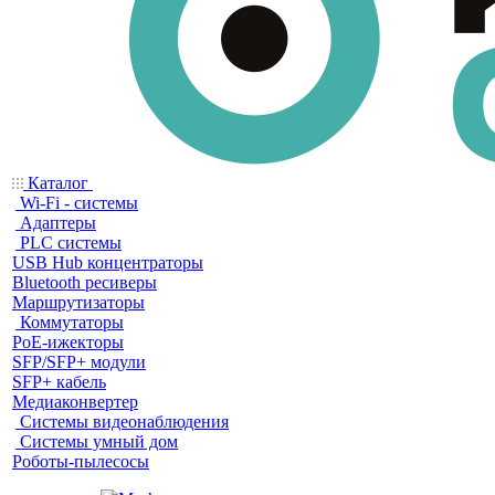
Каталог
Wi-Fi - системы
Адаптеры
PLC системы
USB Hub концентраторы
Bluetooth ресиверы
Маршрутизаторы
Коммутаторы
PoE-ижекторы
SFP/SFP+ модули
SFP+ кабель
Медиаконвертер
Системы видеонаблюдения
Системы умный дом
Роботы-пылесосы