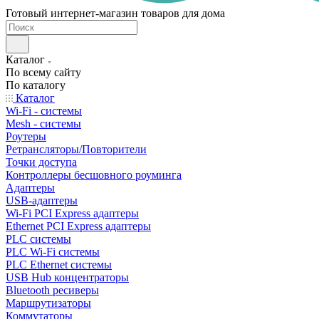
Готовый интернет-магазин товаров для дома
Каталог
По всему сайту
По каталогу
Каталог
Wi-Fi - системы
Mesh - системы
Роутеры
Ретрансляторы/Повторители
Точки доступа
Контроллеры бесшовного роуминга
Адаптеры
USB-адаптеры
Wi-Fi PCI Express адаптеры
Ethernet PCI Express адаптеры
PLC системы
PLC Wi-Fi системы
PLC Ethernet системы
USB Hub концентраторы
Bluetooth ресиверы
Маршрутизаторы
Коммутаторы