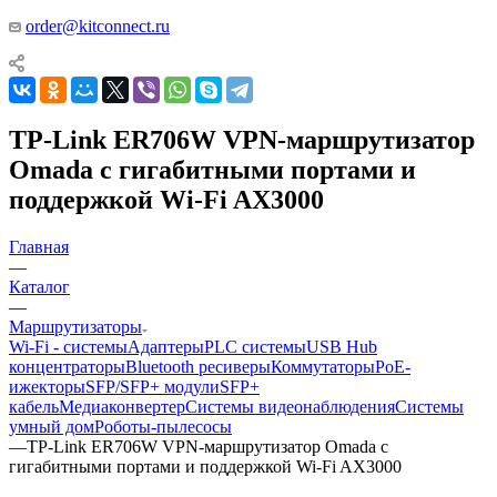
order@kitconnect.ru
TP-Link ER706W VPN-маршрутизатор
Omada с гигабитными портами и
поддержкой Wi-Fi AX3000
Главная
—
Каталог
—
Маршрутизаторы
Wi-Fi - системы
Адаптеры
PLC системы
USB Hub
концентраторы
Bluetooth ресиверы
Коммутаторы
PoE-
ижекторы
SFP/SFP+ модули
SFP+
кабель
Медиаконвертер
Системы видеонаблюдения
Системы
умный дом
Роботы-пылесосы
—
TP-Link ER706W VPN-маршрутизатор Omada с
гигабитными портами и поддержкой Wi-Fi AX3000