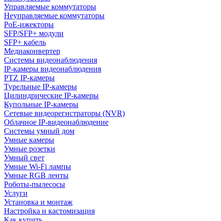
Управляемые коммутаторы
Неуправляемые коммутаторы
PoE-ижекторы
SFP/SFP+ модули
SFP+ кабель
Медиаконвертер
Системы видеонаблюдения
IP-камеры видеонаблюдения
PTZ IP-камеры
Турельные IP-камеры
Цилиндрические IP-камеры
Купольные IP-камеры
Сетевые видеорегистраторы (NVR)
Облачное IP-видеонаблюдение
Системы умный дом
Умные камеры
Умные розетки
Умный свет
Умные Wi-Fi лампы
Умные RGB ленты
Роботы-пылесосы
Услуги
Установка и монтаж
Настройка и кастомизация
Как купить