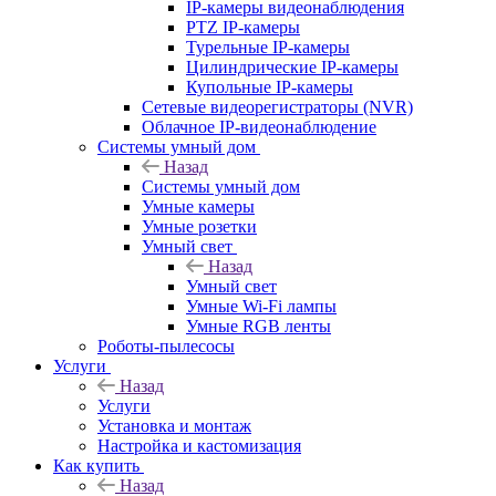
IP-камеры видеонаблюдения
PTZ IP-камеры
Турельные IP-камеры
Цилиндрические IP-камеры
Купольные IP-камеры
Сетевые видеорегистраторы (NVR)
Облачное IP-видеонаблюдение
Системы умный дом
Назад
Системы умный дом
Умные камеры
Умные розетки
Умный свет
Назад
Умный свет
Умные Wi-Fi лампы
Умные RGB ленты
Роботы-пылесосы
Услуги
Назад
Услуги
Установка и монтаж
Настройка и кастомизация
Как купить
Назад