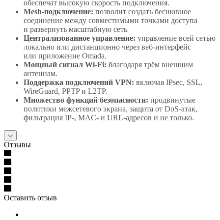
обеспечат высокую скорость подключения.
Mesh‑подключение:
позволит создать бесшовное
соединение между совместимыми точками доступа
и развернуть масштабную сеть
.
Централизованное управление:
управление всей сетью
локально или дистанционно через веб‑интерфейс
или приложение Omada.
Мощный сигнал Wi‑Fi:
благодаря трём внешним
антеннам.
Поддержка подключений VPN:
включая IPsec, SSL,
WireGuard, PPTP и L2TP.
Множество функций безопасности:
продвинутые
политики межсетевого экрана, защита от DoS‑атак,
фильтрация IP‑, MAC‑ и URL‑адресов и не только.
Отзывы
Оставить отзыв