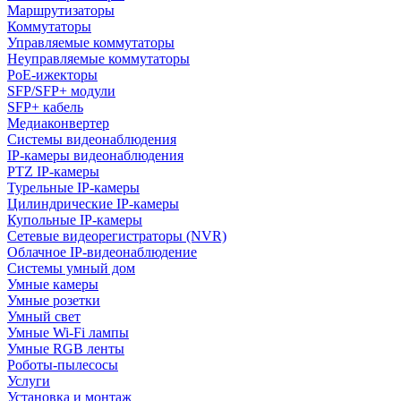
Маршрутизаторы
Коммутаторы
Управляемые коммутаторы
Неуправляемые коммутаторы
PoE-ижекторы
SFP/SFP+ модули
SFP+ кабель
Медиаконвертер
Системы видеонаблюдения
IP-камеры видеонаблюдения
PTZ IP-камеры
Турельные IP-камеры
Цилиндрические IP-камеры
Купольные IP-камеры
Сетевые видеорегистраторы (NVR)
Облачное IP-видеонаблюдение
Системы умный дом
Умные камеры
Умные розетки
Умный свет
Умные Wi-Fi лампы
Умные RGB ленты
Роботы-пылесосы
Услуги
Установка и монтаж