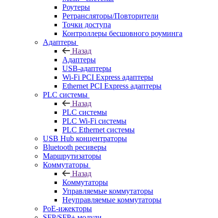
Роутеры
Ретрансляторы/Повторители
Точки доступа
Контроллеры бесшовного роуминга
Адаптеры
Назад
Адаптеры
USB-адаптеры
Wi-Fi PCI Express адаптеры
Ethernet PCI Express адаптеры
PLC системы
Назад
PLC системы
PLC Wi-Fi системы
PLC Ethernet системы
USB Hub концентраторы
Bluetooth ресиверы
Маршрутизаторы
Коммутаторы
Назад
Коммутаторы
Управляемые коммутаторы
Неуправляемые коммутаторы
PoE-ижекторы
SFP/SFP+ модули