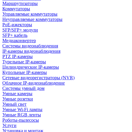
Маршрутизаторы
Коммутаторы
Управляемые коммутаторы
Неуправляемые коммутаторы
PoE-ижекторы
SFP/SFP+ модули
SFP+ кабель
Медиаконвертер
Системы видеонаблюдения
IP-камеры видеонаблюдения
PTZ IP-камеры
Турельные IP-камеры
Цилиндрические IP-камеры
Купольные IP-камеры
Сетевые видеорегистраторы (NVR)
Облачное IP-видеонаблюдение
Системы умный дом
Умные камеры
Умные розетки
Умный свет
Умные Wi-Fi лампы
Умные RGB ленты
Роботы-пылесосы
Услуги
Установка и монтаж