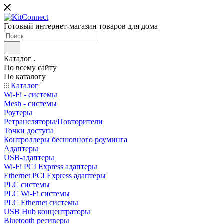
Готовый интернет-магазин товаров для дома
Каталог
По всему сайту
По каталогу
Каталог
Wi-Fi - системы
Mesh - системы
Роутеры
Ретрансляторы/Повторители
Точки доступа
Контроллеры бесшовного роуминга
Адаптеры
USB-адаптеры
Wi-Fi PCI Express адаптеры
Ethernet PCI Express адаптеры
PLC системы
PLC Wi-Fi системы
PLC Ethernet системы
USB Hub концентраторы
Bluetooth ресиверы