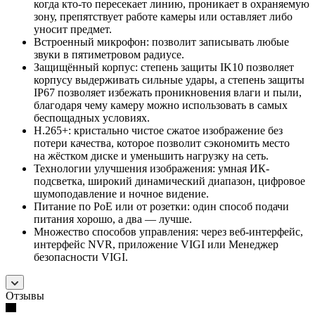
когда кто-то пересекает линию, проникает в охраняемую
зону, препятствует работе камеры или оставляет либо
уносит предмет.
Встроенный микрофон: позволит записывать любые
звуки в пятиметровом радиусе.
Защищённый корпус: степень защиты IK10 позволяет
корпусу выдерживать сильные удары, а степень защиты
IP67 позволяет избежать проникновения влаги и пыли,
благодаря чему камеру можно использовать в самых
беспощадных условиях.
H.265+: кристально чистое сжатое изображение без
потери качества, которое позволит сэкономить место
на жёстком диске и уменьшить нагрузку на сеть.
Технологии улучшения изображения: умная ИК-
подсветка, широкий динамический диапазон, цифровое
шумоподавление и ночное видение.
Питание по PoE или от розетки: один способ подачи
питания хорошо, а два — лучше.
Множество способов управления: через веб-интерфейс,
интерфейс NVR, приложение VIGI или Менеджер
безопасности VIGI.
Отзывы