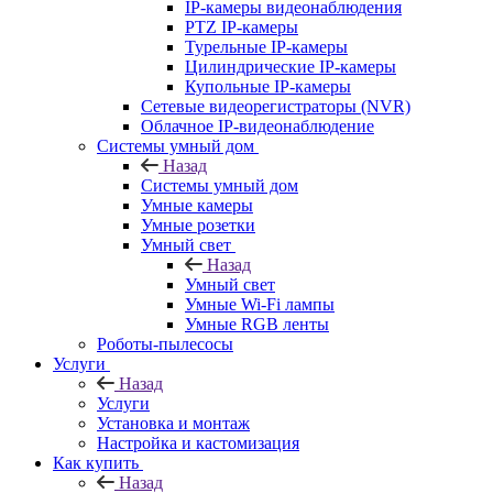
IP-камеры видеонаблюдения
PTZ IP-камеры
Турельные IP-камеры
Цилиндрические IP-камеры
Купольные IP-камеры
Сетевые видеорегистраторы (NVR)
Облачное IP-видеонаблюдение
Системы умный дом
Назад
Системы умный дом
Умные камеры
Умные розетки
Умный свет
Назад
Умный свет
Умные Wi-Fi лампы
Умные RGB ленты
Роботы-пылесосы
Услуги
Назад
Услуги
Установка и монтаж
Настройка и кастомизация
Как купить
Назад