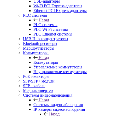
USB-адаптеры
Wi-Fi PCI Express адаптеры
Ethernet PCI Express адаптеры
PLC системы
Назад
PLC системы
PLC Wi-Fi системы
PLC Ethernet системы
USB Hub концентраторы
Bluetooth ресиверы
Маршрутизаторы
Коммутаторы
Назад
Коммутаторы
Управляемые коммутаторы
Неуправляемые коммутаторы
PoE-ижекторы
SFP/SFP+ модули
SFP+ кабель
Медиаконвертер
Системы видеонаблюдения
Назад
Системы видеонаблюдения
IP-камеры видеонаблюдения
Назад