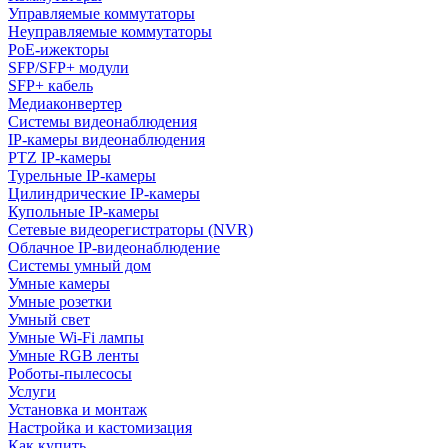
Управляемые коммутаторы
Неуправляемые коммутаторы
PoE-ижекторы
SFP/SFP+ модули
SFP+ кабель
Медиаконвертер
Системы видеонаблюдения
IP-камеры видеонаблюдения
PTZ IP-камеры
Турельные IP-камеры
Цилиндрические IP-камеры
Купольные IP-камеры
Сетевые видеорегистраторы (NVR)
Облачное IP-видеонаблюдение
Системы умный дом
Умные камеры
Умные розетки
Умный свет
Умные Wi-Fi лампы
Умные RGB ленты
Роботы-пылесосы
Услуги
Установка и монтаж
Настройка и кастомизация
Как купить