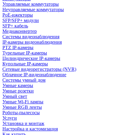
Управляемые коммутаторы
Неуправляемые коммутаторы
PoE-ижекторы
SFP/SFP+ модули
SFP+ кабель
Медиаконвертер
Системы видеонаблюдения
IP-камеры видеонаблюдения
PTZ IP-камеры
Турельные IP-камеры
Цилиндрические IP-камеры
Купольные IP-камеры
Сетевые видеорегистраторы (NVR)
Облачное IP-видеонаблюдение
Системы умный дом
Умные камеры
Умные розетки
Умный свет
Умные Wi-Fi лампы
Умные RGB ленты
Роботы-пылесосы
Услуги
Установка и монтаж
Настройка и кастомизация
Как купить