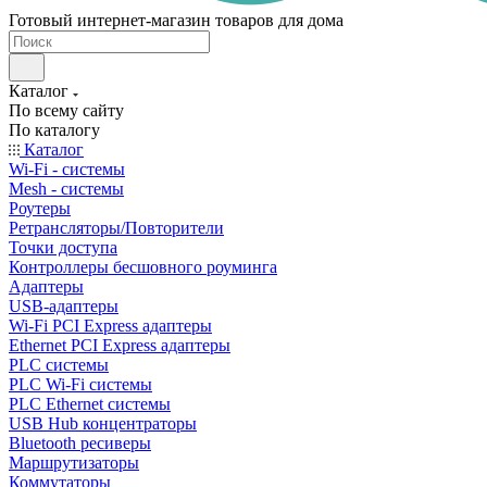
Готовый интернет-магазин товаров для дома
Каталог
По всему сайту
По каталогу
Каталог
Wi-Fi - системы
Mesh - системы
Роутеры
Ретрансляторы/Повторители
Точки доступа
Контроллеры бесшовного роуминга
Адаптеры
USB-адаптеры
Wi-Fi PCI Express адаптеры
Ethernet PCI Express адаптеры
PLC системы
PLC Wi-Fi системы
PLC Ethernet системы
USB Hub концентраторы
Bluetooth ресиверы
Маршрутизаторы
Коммутаторы