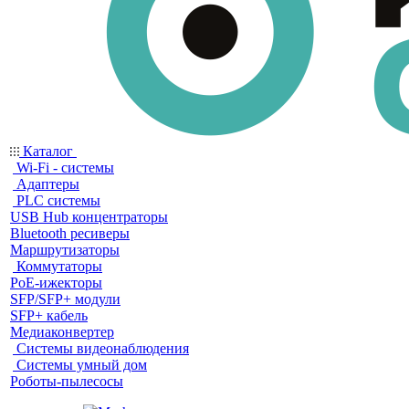
Каталог
Wi-Fi - системы
Адаптеры
PLC системы
USB Hub концентраторы
Bluetooth ресиверы
Маршрутизаторы
Коммутаторы
PoE-ижекторы
SFP/SFP+ модули
SFP+ кабель
Медиаконвертер
Системы видеонаблюдения
Системы умный дом
Роботы-пылесосы