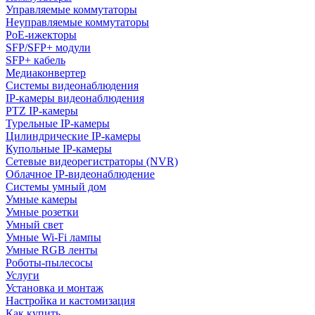
Управляемые коммутаторы
Неуправляемые коммутаторы
PoE-ижекторы
SFP/SFP+ модули
SFP+ кабель
Медиаконвертер
Системы видеонаблюдения
IP-камеры видеонаблюдения
PTZ IP-камеры
Турельные IP-камеры
Цилиндрические IP-камеры
Купольные IP-камеры
Сетевые видеорегистраторы (NVR)
Облачное IP-видеонаблюдение
Системы умный дом
Умные камеры
Умные розетки
Умный свет
Умные Wi-Fi лампы
Умные RGB ленты
Роботы-пылесосы
Услуги
Установка и монтаж
Настройка и кастомизация
Как купить