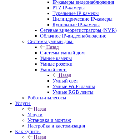
IP-камеры видеонаблюдения
PTZ IP-камеры
Турельные IP-камеры
Цилиндрические IP-камеры
Купольные IP-камеры
Сетевые видеорегистраторы (NVR)
Облачное IP-видеонаблюдение
Системы умный дом
Назад
Системы умный дом
Умные камеры
Умные розетки
Умный свет
Назад
Умный свет
Умные Wi-Fi лампы
Умные RGB ленты
Роботы-пылесосы
Услуги
Назад
Услуги
Установка и монтаж
Настройка и кастомизация
Как купить
Назад