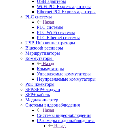
USB-адаптеры
Wi-Fi PCI Express адаптеры
Ethernet PCI Express адаптеры
PLC системы
Назад
PLC системы
PLC Wi-Fi системы
PLC Ethernet системы
USB Hub концентраторы
Bluetooth ресиверы
Маршрутизаторы
Коммутаторы
Назад
Коммутаторы
Управляемые коммутаторы
Неуправляемые коммутаторы
PoE-ижекторы
SFP/SFP+ модули
SFP+ кабель
Медиаконвертер
Системы видеонаблюдения
Назад
Системы видеонаблюдения
IP-камеры видеонаблюдения
Назад