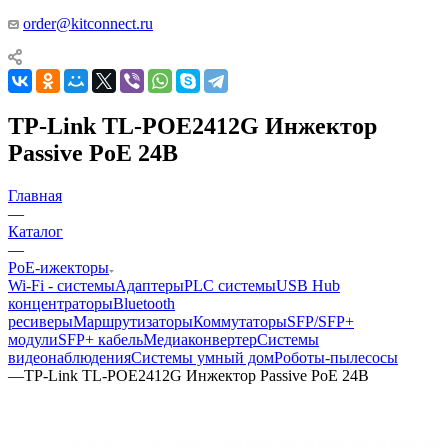
order@kitconnect.ru
TP-Link TL-POE2412G Инжектор
Passive PoE 24В
Главная
—
Каталог
—
PoE-ижекторы
Wi-Fi - системы
Адаптеры
PLC системы
USB Hub
концентраторы
Bluetooth
ресиверы
Маршрутизаторы
Коммутаторы
SFP/SFP+
модули
SFP+ кабель
Медиаконвертер
Системы
видеонаблюдения
Системы умный дом
Роботы-пылесосы
—
TP-Link TL-POE2412G Инжектор Passive PoE 24В