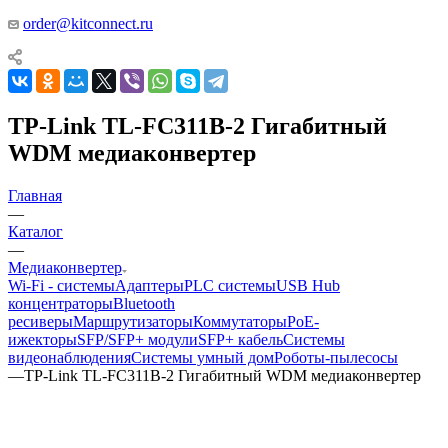
order@kitconnect.ru
TP-Link TL-FC311B-2 Гигабитный
WDM медиаконвертер
Главная
—
Каталог
—
Медиаконвертер
Wi-Fi - системы
Адаптеры
PLC системы
USB Hub
концентраторы
Bluetooth
ресиверы
Маршрутизаторы
Коммутаторы
PoE-
ижекторы
SFP/SFP+ модули
SFP+ кабель
Системы
видеонаблюдения
Системы умный дом
Роботы-пылесосы
—
TP-Link TL-FC311B-2 Гигабитный WDM медиаконвертер