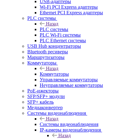
USB-адаптеры
Wi-Fi PCI Express адаптеры
Ethernet PCI Express адаптеры
PLC системы
Назад
PLC системы
PLC Wi-Fi системы
PLC Ethernet системы
USB Hub концентраторы
Bluetooth ресиверы
Маршрутизаторы
Коммутаторы
Назад
Коммутаторы
Управляемые коммутаторы
Неуправляемые коммутаторы
PoE-ижекторы
SFP/SFP+ модули
SFP+ кабель
Медиаконвертер
Системы видеонаблюдения
Назад
Системы видеонаблюдения
IP-камеры видеонаблюдения
Назад