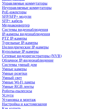
Управляемые коммутаторы
Неуправляемые коммутаторы
PoE-ижекторы
SFP/SFP+ модули
SFP+ кабель
Медиаконвертер
Системы видеонаблюдения
IP-камеры видеонаблюдения
PTZ IP-камеры
Турельные IP-камеры
Цилиндрические IP-камеры
Купольные IP-камеры
Сетевые видеорегистраторы (NVR)
Облачное IP-видеонаблюдение
Системы умный дом
Умные камеры
Умные розетки
Умный свет
Умные Wi-Fi лампы
Умные RGB ленты
Роботы-пылесосы
Услуги
Установка и монтаж
Настройка и кастомизация
Как купить