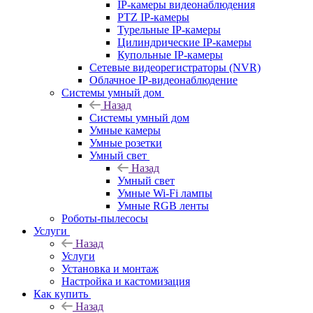
IP-камеры видеонаблюдения
PTZ IP-камеры
Турельные IP-камеры
Цилиндрические IP-камеры
Купольные IP-камеры
Сетевые видеорегистраторы (NVR)
Облачное IP-видеонаблюдение
Системы умный дом
Назад
Системы умный дом
Умные камеры
Умные розетки
Умный свет
Назад
Умный свет
Умные Wi-Fi лампы
Умные RGB ленты
Роботы-пылесосы
Услуги
Назад
Услуги
Установка и монтаж
Настройка и кастомизация
Как купить
Назад