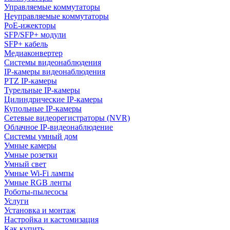
Управляемые коммутаторы
Неуправляемые коммутаторы
PoE-ижекторы
SFP/SFP+ модули
SFP+ кабель
Медиаконвертер
Системы видеонаблюдения
IP-камеры видеонаблюдения
PTZ IP-камеры
Турельные IP-камеры
Цилиндрические IP-камеры
Купольные IP-камеры
Сетевые видеорегистраторы (NVR)
Облачное IP-видеонаблюдение
Системы умный дом
Умные камеры
Умные розетки
Умный свет
Умные Wi-Fi лампы
Умные RGB ленты
Роботы-пылесосы
Услуги
Установка и монтаж
Настройка и кастомизация
Как купить