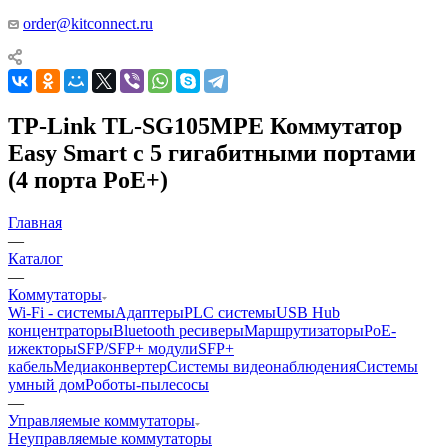
order@kitconnect.ru
TP-Link TL-SG105MPE Коммутатор
Easy Smart с 5 гигабитными портами
(4 порта PoE+)
Главная
—
Каталог
—
Коммутаторы
Wi-Fi - системы
Адаптеры
PLC системы
USB Hub
концентраторы
Bluetooth ресиверы
Маршрутизаторы
PoE-
ижекторы
SFP/SFP+ модули
SFP+
кабель
Медиаконвертер
Системы видеонаблюдения
Системы
умный дом
Роботы-пылесосы
—
Управляемые коммутаторы
Неуправляемые коммутаторы