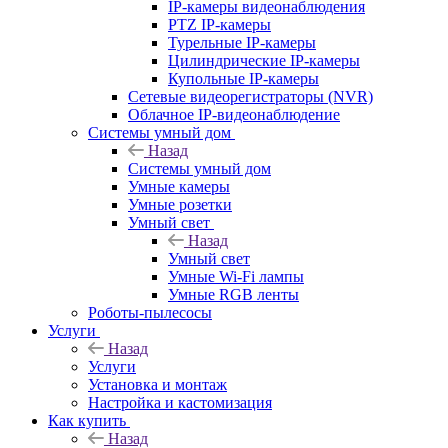
IP-камеры видеонаблюдения
PTZ IP-камеры
Турельные IP-камеры
Цилиндрические IP-камеры
Купольные IP-камеры
Сетевые видеорегистраторы (NVR)
Облачное IP-видеонаблюдение
Системы умный дом
Назад
Системы умный дом
Умные камеры
Умные розетки
Умный свет
Назад
Умный свет
Умные Wi-Fi лампы
Умные RGB ленты
Роботы-пылесосы
Услуги
Назад
Услуги
Установка и монтаж
Настройка и кастомизация
Как купить
Назад