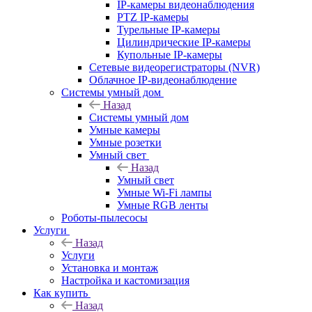
IP-камеры видеонаблюдения
PTZ IP-камеры
Турельные IP-камеры
Цилиндрические IP-камеры
Купольные IP-камеры
Сетевые видеорегистраторы (NVR)
Облачное IP-видеонаблюдение
Системы умный дом
Назад
Системы умный дом
Умные камеры
Умные розетки
Умный свет
Назад
Умный свет
Умные Wi-Fi лампы
Умные RGB ленты
Роботы-пылесосы
Услуги
Назад
Услуги
Установка и монтаж
Настройка и кастомизация
Как купить
Назад