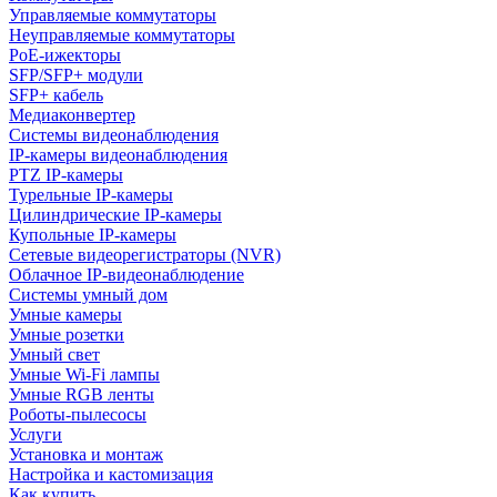
Управляемые коммутаторы
Неуправляемые коммутаторы
PoE-ижекторы
SFP/SFP+ модули
SFP+ кабель
Медиаконвертер
Системы видеонаблюдения
IP-камеры видеонаблюдения
PTZ IP-камеры
Турельные IP-камеры
Цилиндрические IP-камеры
Купольные IP-камеры
Сетевые видеорегистраторы (NVR)
Облачное IP-видеонаблюдение
Системы умный дом
Умные камеры
Умные розетки
Умный свет
Умные Wi-Fi лампы
Умные RGB ленты
Роботы-пылесосы
Услуги
Установка и монтаж
Настройка и кастомизация
Как купить