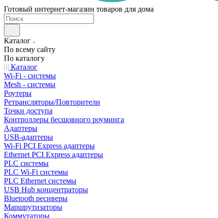
Готовый интернет-магазин товаров для дома
Каталог
По всему сайту
По каталогу
Каталог
Wi-Fi - системы
Mesh - системы
Роутеры
Ретрансляторы/Повторители
Точки доступа
Контроллеры бесшовного роуминга
Адаптеры
USB-адаптеры
Wi-Fi PCI Express адаптеры
Ethernet PCI Express адаптеры
PLC системы
PLC Wi-Fi системы
PLC Ethernet системы
USB Hub концентраторы
Bluetooth ресиверы
Маршрутизаторы
Коммутаторы