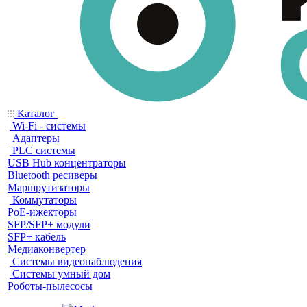
Каталог
Wi-Fi - системы
Адаптеры
PLC системы
USB Hub концентраторы
Bluetooth ресиверы
Маршрутизаторы
Коммутаторы
PoE-ижекторы
SFP/SFP+ модули
SFP+ кабель
Медиаконвертер
Системы видеонаблюдения
Системы умный дом
Роботы-пылесосы