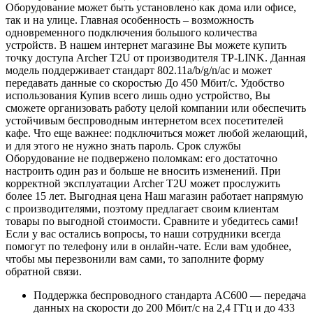
Оборудование может быть установлено как дома или офисе,
так и на улице. Главная особенность – возможность
одновременного подключения большого количества
устройств. В нашем интернет магазине Вы можете купить
точку доступа Archer T2U от производителя TP-LINK. Данная
модель поддерживает стандарт 802.11a/b/g/n/ac и может
передавать данные со скоростью До 450 Мбит/с. Удобство
использования Купив всего лишь одно устройство, Вы
сможете организовать работу целой компании или обеспечить
устойчивым беспроводным интернетом всех посетителей
кафе. Что еще важнее: подключиться может любой желающий,
и для этого не нужно знать пароль. Срок службы
Оборудование не подвержено поломкам: его достаточно
настроить один раз и больше не вносить изменений. При
корректной эксплуатации Archer T2U может прослужить
более 15 лет. Выгодная цена Наш магазин работает напрямую
с производителями, поэтому предлагает своим клиентам
товары по выгодной стоимости. Сравните и убедитесь сами!
Если у вас остались вопросы, то наши сотрудники всегда
помогут по телефону или в онлайн-чате. Если вам удобнее,
чтобы мы перезвонили вам сами, то заполните форму
обратной связи.
Поддержка беспроводного стандарта AC600 — передача
данных на скорости до 200 Мбит/с на 2,4 ГГц и до 433