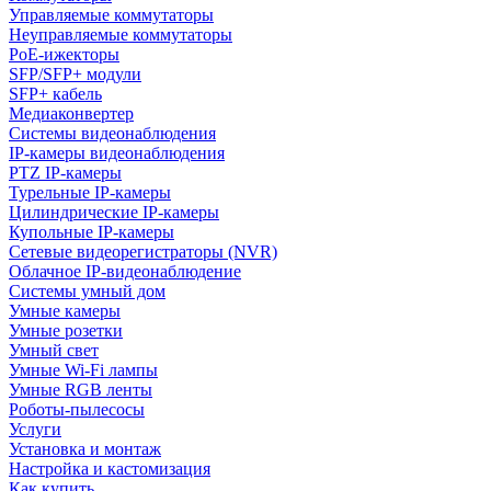
Управляемые коммутаторы
Неуправляемые коммутаторы
PoE-ижекторы
SFP/SFP+ модули
SFP+ кабель
Медиаконвертер
Системы видеонаблюдения
IP-камеры видеонаблюдения
PTZ IP-камеры
Турельные IP-камеры
Цилиндрические IP-камеры
Купольные IP-камеры
Сетевые видеорегистраторы (NVR)
Облачное IP-видеонаблюдение
Системы умный дом
Умные камеры
Умные розетки
Умный свет
Умные Wi-Fi лампы
Умные RGB ленты
Роботы-пылесосы
Услуги
Установка и монтаж
Настройка и кастомизация
Как купить