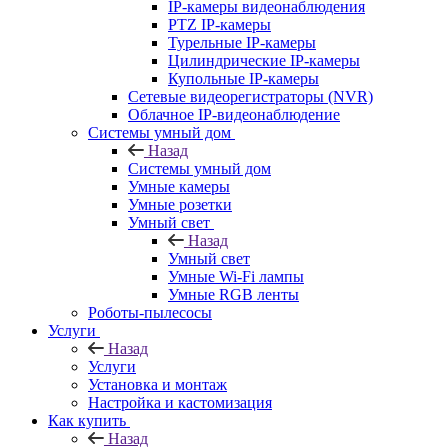
IP-камеры видеонаблюдения
PTZ IP-камеры
Турельные IP-камеры
Цилиндрические IP-камеры
Купольные IP-камеры
Сетевые видеорегистраторы (NVR)
Облачное IP-видеонаблюдение
Системы умный дом
Назад
Системы умный дом
Умные камеры
Умные розетки
Умный свет
Назад
Умный свет
Умные Wi-Fi лампы
Умные RGB ленты
Роботы-пылесосы
Услуги
Назад
Услуги
Установка и монтаж
Настройка и кастомизация
Как купить
Назад