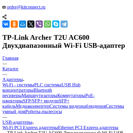
order@kitconnect.ru
TP-Link Archer T2U AC600
Двухдиапазонный Wi-Fi USB-адаптер
Главная
—
Каталог
—
Адаптеры
Wi-Fi - системы
PLC системы
USB Hub
концентраторы
Bluetooth
ресиверы
Маршрутизаторы
Коммутаторы
PoE-
ижекторы
SFP/SFP+ модули
SFP+
кабель
Медиаконвертер
Системы видеонаблюдения
Системы
умный дом
Роботы-пылесосы
—
USB-адаптеры
Wi-Fi PCI Express адаптеры
Ethernet PCI Express адаптеры
—
TP-Link Archer T2U AC600 Двухдиапазонный Wi-Fi USB-