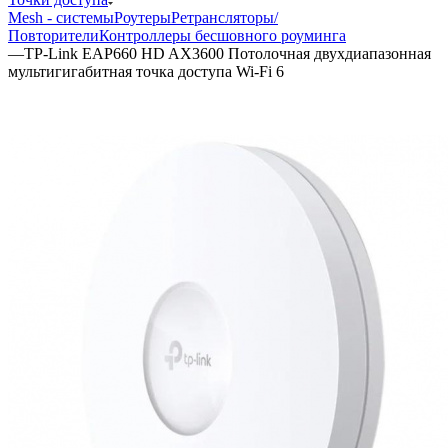
Mesh - системы
Роутеры
Ретрансляторы/
Повторители
Контроллеры бесшовного роуминга
—
TP-Link EAP660 HD AX3600 Потолочная двухдиапазонная
мультигигабитная точка доступа Wi-Fi 6