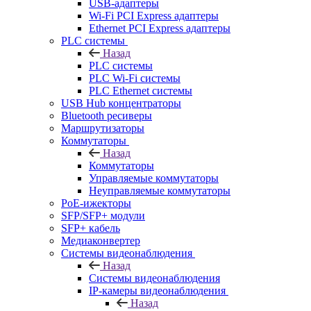
USB-адаптеры
Wi-Fi PCI Express адаптеры
Ethernet PCI Express адаптеры
PLC системы
Назад
PLC системы
PLC Wi-Fi системы
PLC Ethernet системы
USB Hub концентраторы
Bluetooth ресиверы
Маршрутизаторы
Коммутаторы
Назад
Коммутаторы
Управляемые коммутаторы
Неуправляемые коммутаторы
PoE-ижекторы
SFP/SFP+ модули
SFP+ кабель
Медиаконвертер
Системы видеонаблюдения
Назад
Системы видеонаблюдения
IP-камеры видеонаблюдения
Назад