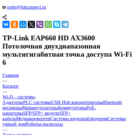
order@kitconnect.ru
TP-Link EAP660 HD AX3600
Потолочная двухдиапазонная
мультигигабитная точка доступа Wi-Fi
6
Главная
—
Каталог
—
Wi-Fi - системы
Адаптеры
PLC системы
USB Hub концентраторы
Bluetooth
ресиверы
Маршрутизаторы
Коммутаторы
PoE-
ижекторы
SFP/SFP+ модули
SFP+
кабель
Медиаконвертер
Системы видеонаблюдения
Системы
умный дом
Роботы-пылесосы
—
Точки доступа