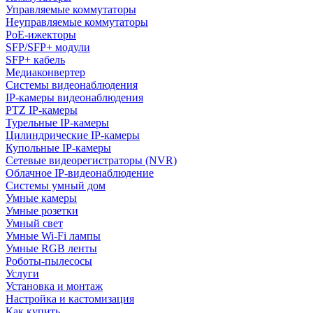
Управляемые коммутаторы
Неуправляемые коммутаторы
PoE-ижекторы
SFP/SFP+ модули
SFP+ кабель
Медиаконвертер
Системы видеонаблюдения
IP-камеры видеонаблюдения
PTZ IP-камеры
Турельные IP-камеры
Цилиндрические IP-камеры
Купольные IP-камеры
Сетевые видеорегистраторы (NVR)
Облачное IP-видеонаблюдение
Системы умный дом
Умные камеры
Умные розетки
Умный свет
Умные Wi-Fi лампы
Умные RGB ленты
Роботы-пылесосы
Услуги
Установка и монтаж
Настройка и кастомизация
Как купить