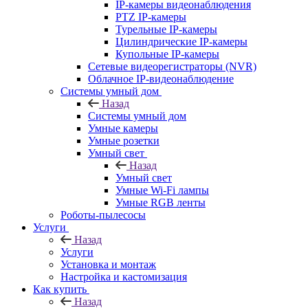
IP-камеры видеонаблюдения
PTZ IP-камеры
Турельные IP-камеры
Цилиндрические IP-камеры
Купольные IP-камеры
Сетевые видеорегистраторы (NVR)
Облачное IP-видеонаблюдение
Системы умный дом
Назад
Системы умный дом
Умные камеры
Умные розетки
Умный свет
Назад
Умный свет
Умные Wi-Fi лампы
Умные RGB ленты
Роботы-пылесосы
Услуги
Назад
Услуги
Установка и монтаж
Настройка и кастомизация
Как купить
Назад