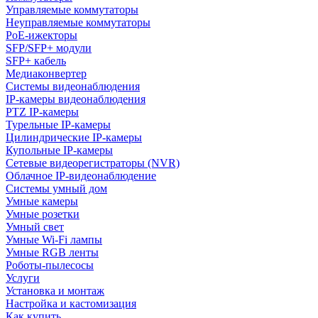
Управляемые коммутаторы
Неуправляемые коммутаторы
PoE-ижекторы
SFP/SFP+ модули
SFP+ кабель
Медиаконвертер
Системы видеонаблюдения
IP-камеры видеонаблюдения
PTZ IP-камеры
Турельные IP-камеры
Цилиндрические IP-камеры
Купольные IP-камеры
Сетевые видеорегистраторы (NVR)
Облачное IP-видеонаблюдение
Системы умный дом
Умные камеры
Умные розетки
Умный свет
Умные Wi-Fi лампы
Умные RGB ленты
Роботы-пылесосы
Услуги
Установка и монтаж
Настройка и кастомизация
Как купить