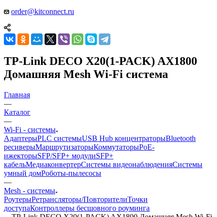
order@kitconnect.ru
TP-Link DECO X20(1-PACK) AX1800
Домашняя Mesh Wi-Fi система
Главная
—
Каталог
—
Wi-Fi - системы
Адаптеры
PLC системы
USB Hub концентраторы
Bluetooth
ресиверы
Маршрутизаторы
Коммутаторы
PoE-
ижекторы
SFP/SFP+ модули
SFP+
кабель
Медиаконвертер
Системы видеонаблюдения
Системы
умный дом
Роботы-пылесосы
—
Mesh - системы
Роутеры
Ретрансляторы/Повторители
Точки
доступа
Контроллеры бесшовного роуминга
—
TP-Link DECO X20(1-PACK) AX1800 Домашняя Mesh Wi-Fi