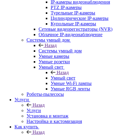
IP-камеры видеонаблюдения
PTZ IP-камеры
Турельные IP-камеры
Цилиндрические IP-камеры
Купольные IP-камеры
Сетевые видеорегистраторы (NVR)
Облачное IP-видеонаблюдение
Системы умный дом
Назад
Системы умный дом
Умные камеры
Умные розетки
Умный свет
Назад
Умный свет
Умные Wi-Fi лампы
Умные RGB ленты
Роботы-пылесосы
Услуги
Назад
Услуги
Установка и монтаж
Настройка и кастомизация
Как купить
Назад