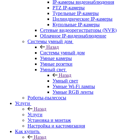
IP-камеры видеонаблюдения
PTZ IP-камеры
Турельные IP-камеры
Цилиндрические IP-камеры
Купольные IP-камеры
Сетевые видеорегистраторы (NVR)
Облачное IP-видеонаблюдение
Системы умный дом
Назад
Системы умный дом
Умные камеры
Умные розетки
Умный свет
Назад
Умный свет
Умные Wi-Fi лампы
Умные RGB ленты
Роботы-пылесосы
Услуги
Назад
Услуги
Установка и монтаж
Настройка и кастомизация
Как купить
Назад