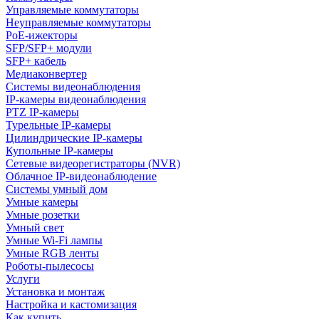
Управляемые коммутаторы
Неуправляемые коммутаторы
PoE-ижекторы
SFP/SFP+ модули
SFP+ кабель
Медиаконвертер
Системы видеонаблюдения
IP-камеры видеонаблюдения
PTZ IP-камеры
Турельные IP-камеры
Цилиндрические IP-камеры
Купольные IP-камеры
Сетевые видеорегистраторы (NVR)
Облачное IP-видеонаблюдение
Системы умный дом
Умные камеры
Умные розетки
Умный свет
Умные Wi-Fi лампы
Умные RGB ленты
Роботы-пылесосы
Услуги
Установка и монтаж
Настройка и кастомизация
Как купить