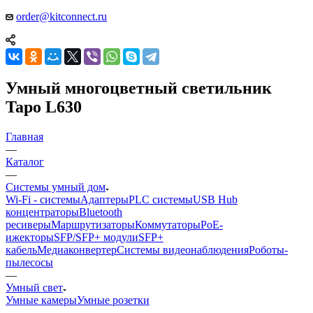
order@kitconnect.ru
Умный многоцветный светильник
Tapo L630
Главная
—
Каталог
—
Системы умный дом
Wi-Fi - системы
Адаптеры
PLC системы
USB Hub
концентраторы
Bluetooth
ресиверы
Маршрутизаторы
Коммутаторы
PoE-
ижекторы
SFP/SFP+ модули
SFP+
кабель
Медиаконвертер
Системы видеонаблюдения
Роботы-
пылесосы
—
Умный свет
Умные камеры
Умные розетки
—