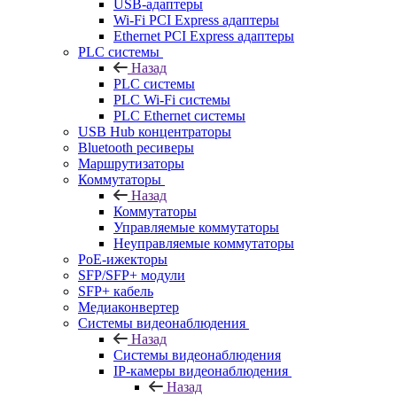
USB-адаптеры
Wi-Fi PCI Express адаптеры
Ethernet PCI Express адаптеры
PLC системы
Назад
PLC системы
PLC Wi-Fi системы
PLC Ethernet системы
USB Hub концентраторы
Bluetooth ресиверы
Маршрутизаторы
Коммутаторы
Назад
Коммутаторы
Управляемые коммутаторы
Неуправляемые коммутаторы
PoE-ижекторы
SFP/SFP+ модули
SFP+ кабель
Медиаконвертер
Системы видеонаблюдения
Назад
Системы видеонаблюдения
IP-камеры видеонаблюдения
Назад