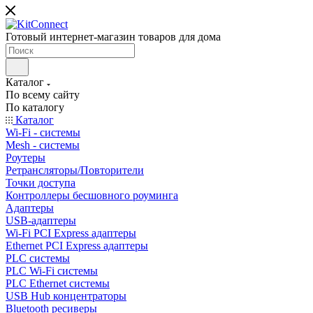
Готовый интернет-магазин товаров для дома
Каталог
По всему сайту
По каталогу
Каталог
Wi-Fi - системы
Mesh - системы
Роутеры
Ретрансляторы/Повторители
Точки доступа
Контроллеры бесшовного роуминга
Адаптеры
USB-адаптеры
Wi-Fi PCI Express адаптеры
Ethernet PCI Express адаптеры
PLC системы
PLC Wi-Fi системы
PLC Ethernet системы
USB Hub концентраторы
Bluetooth ресиверы