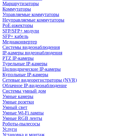
Маршрутизаторы
Коммутаторы
Управляемые коммутаторы
Неуправляемые коммутаторы
PoE-ижекторы
SFP/SFP+ модули
SFP+ кабель
Медиаконвертер
Системы видеонаблюдения
IP-камеры видеонаблюдения
PTZ IP-камеры
Турельные IP-камеры
Цилиндрические IP-камеры
Купольные IP-камеры
Сетевые видеорегистраторы (NVR)
Облачное IP-видеонаблюдение
Системы умный дом
Умные камеры
Умные розетки
Умный свет
Умные Wi-Fi лампы
Умные RGB ленты
Роботы-пылесосы
Услуги
Установка и монтаж