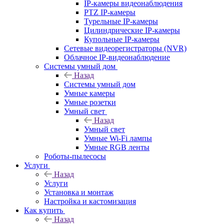
IP-камеры видеонаблюдения
PTZ IP-камеры
Турельные IP-камеры
Цилиндрические IP-камеры
Купольные IP-камеры
Сетевые видеорегистраторы (NVR)
Облачное IP-видеонаблюдение
Системы умный дом
Назад
Системы умный дом
Умные камеры
Умные розетки
Умный свет
Назад
Умный свет
Умные Wi-Fi лампы
Умные RGB ленты
Роботы-пылесосы
Услуги
Назад
Услуги
Установка и монтаж
Настройка и кастомизация
Как купить
Назад