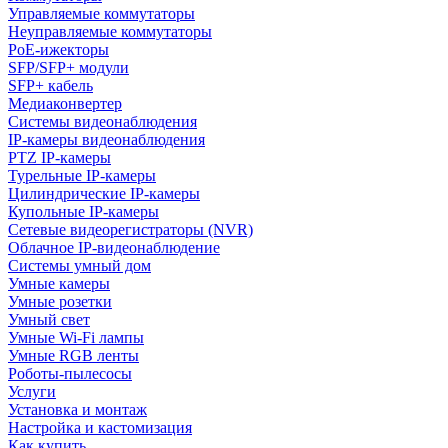
Управляемые коммутаторы
Неуправляемые коммутаторы
PoE-ижекторы
SFP/SFP+ модули
SFP+ кабель
Медиаконвертер
Системы видеонаблюдения
IP-камеры видеонаблюдения
PTZ IP-камеры
Турельные IP-камеры
Цилиндрические IP-камеры
Купольные IP-камеры
Сетевые видеорегистраторы (NVR)
Облачное IP-видеонаблюдение
Системы умный дом
Умные камеры
Умные розетки
Умный свет
Умные Wi-Fi лампы
Умные RGB ленты
Роботы-пылесосы
Услуги
Установка и монтаж
Настройка и кастомизация
Как купить