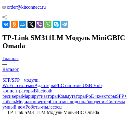
order@kitconnect.ru
TP-Link SM311LM Модуль MiniGBIC
Omada
Главная
—
Каталог
—
SFP/SFP+ модули
Wi-Fi - системы
Адаптеры
PLC системы
USB Hub
концентраторы
Bluetooth
ресиверы
Маршрутизаторы
Коммутаторы
PoE-ижекторы
SFP+
кабель
Медиаконвертер
Системы видеонаблюдения
Системы
умный дом
Роботы-пылесосы
—
TP-Link SM311LM Модуль MiniGBIC Omada