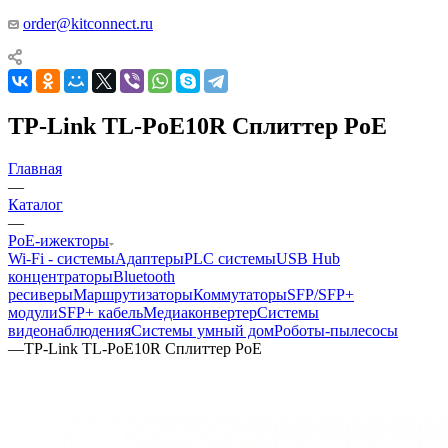
order@kitconnect.ru
TP-Link TL-PoE10R Сплиттер PoE
Главная
—
Каталог
—
PoE-ижекторы
Wi-Fi - системы
Адаптеры
PLC системы
USB Hub
концентраторы
Bluetooth
ресиверы
Маршрутизаторы
Коммутаторы
SFP/SFP+
модули
SFP+ кабель
Медиаконвертер
Системы
видеонаблюдения
Системы умный дом
Роботы-пылесосы
—
TP-Link TL-PoE10R Сплиттер PoE