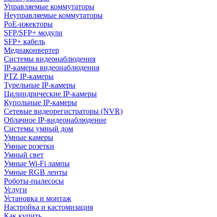
Управляемые коммутаторы
Неуправляемые коммутаторы
PoE-ижекторы
SFP/SFP+ модули
SFP+ кабель
Медиаконвертер
Системы видеонаблюдения
IP-камеры видеонаблюдения
PTZ IP-камеры
Турельные IP-камеры
Цилиндрические IP-камеры
Купольные IP-камеры
Сетевые видеорегистраторы (NVR)
Облачное IP-видеонаблюдение
Системы умный дом
Умные камеры
Умные розетки
Умный свет
Умные Wi-Fi лампы
Умные RGB ленты
Роботы-пылесосы
Услуги
Установка и монтаж
Настройка и кастомизация
Как купить